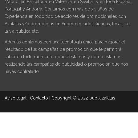
Madrid, en Barcelona, en Valencia, en Sevilla… y en toda España,
Portugal y Andorra. Contamos con más de 30 años de
Experiencia en todo tipo de acciones de promocionales con
Azafatas y/o promotoras en Supermercados, tiendas, ferias, en
la vía pública etc.
Además contamos con una tecnología única para mejorar el
resultado de tus campañas de promoción que te permitirá
saber en todo momento dónde estamos y cómo estamos
realizando las campañas de publicidad o promoción que nos
hayas contratado.
Aviso legal
|
Contacto
|
Copyright © 2022 publiazafatas