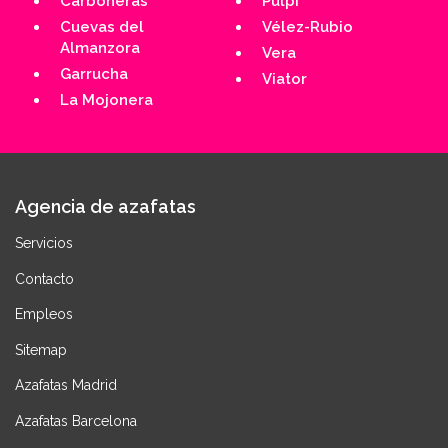
Carboneras
Pulpí
Cuevas del
Vélez-Rubio
Almanzora
Vera
Garrucha
Viator
La Mojonera
Agencia de azafatas
Servicios
Contacto
Empleos
Sitemap
Azafatas Madrid
Azafatas Barcelona