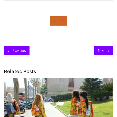
‹
›
Previous
Next
Related Posts