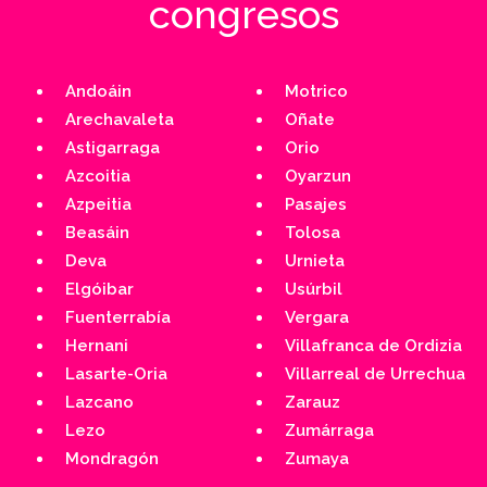
congresos
Andoáin
Motrico
Arechavaleta
Oñate
Astigarraga
Orio
Azcoitia
Oyarzun
Azpeitia
Pasajes
Beasáin
Tolosa
Deva
Urnieta
Elgóibar
Usúrbil
Fuenterrabía
Vergara
Hernani
Villafranca de Ordizia
Lasarte-Oria
Villarreal de Urrechua
Lazcano
Zarauz
Lezo
Zumárraga
Mondragón
Zumaya