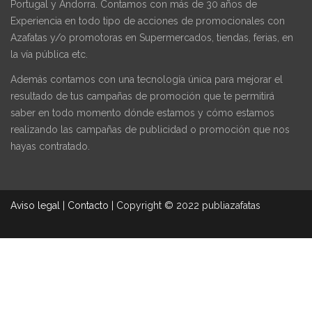
Portugal y Andorra. Contamos con más de 30 años de
Experiencia en todo tipo de acciones de promocionales con
Azafatas y/o promotoras en Supermercados, tiendas, ferias, en
la vía pública etc.
Además contamos con una tecnología única para mejorar el
resultado de tus campañas de promoción que te permitirá
saber en todo momento dónde estamos y cómo estamos
realizando las campañas de publicidad o promoción que nos
hayas contratado.
Aviso legal
|
Contacto
|
Copyright © 2022 publiazafatas