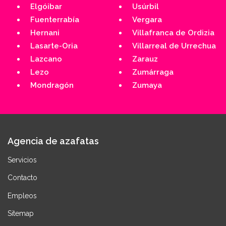
Elgóibar
Usúrbil
Fuenterrabía
Vergara
Hernani
Villafranca de Ordizia
Lasarte-Oria
Villarreal de Urrechua
Lazcano
Zarauz
Lezo
Zumárraga
Mondragón
Zumaya
Agencia de azafatas
Servicios
Contacto
Empleos
Sitemap