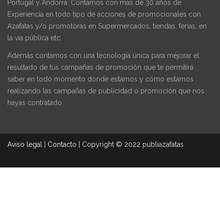
Portugal y Andorra. Contamos con más de 30 años de
Experiencia en todo tipo de acciones de promocionales con
Azafatas y/o promotoras en Supermercados, tiendas, ferias, en
la vía pública etc.
Además contamos con una tecnología única para mejorar el
resultado de tus campañas de promoción que te permitirá
saber en todo momento dónde estamos y cómo estamos
realizando las campañas de publicidad o promoción que nos
hayas contratado.
Aviso legal
|
Contacto
|
Copyright © 2022 publiazafatas