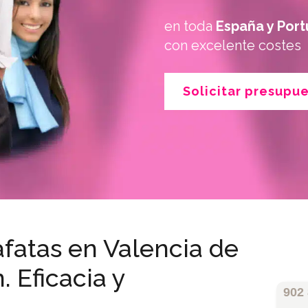
en toda
España y Port
con excelente costes
Solicitar presupu
fatas en Valencia de
 Eficacia y
902