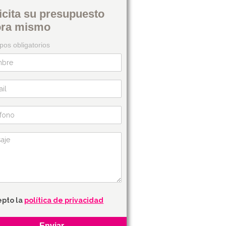
icita su presupuesto
ora mismo
os obligatorios
epto la
política de privacidad