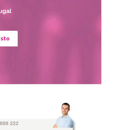
ugal
esto
 888 222