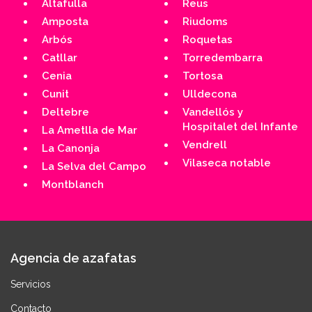
Altafulla
Reus
Amposta
Riudoms
Arbós
Roquetas
Catllar
Torredembarra
Cenia
Tortosa
Cunit
Ulldecona
Deltebre
Vandellós y
Hospitalet del Infante
La Ametlla de Mar
Vendrell
La Canonja
Vilaseca notable
La Selva del Campo
Montblanch
Agencia de azafatas
Servicios
Contacto