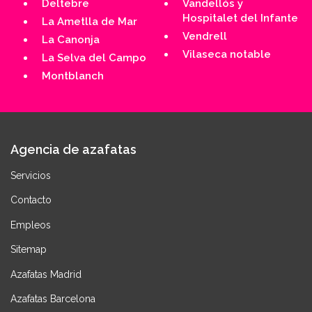
Deltebre
Vandellós y
Hospitalet del Infante
La Ametlla de Mar
Vendrell
La Canonja
Vilaseca notable
La Selva del Campo
Montblanch
Agencia de azafatas
Servicios
Contacto
Empleos
Sitemap
Azafatas Madrid
Azafatas Barcelona