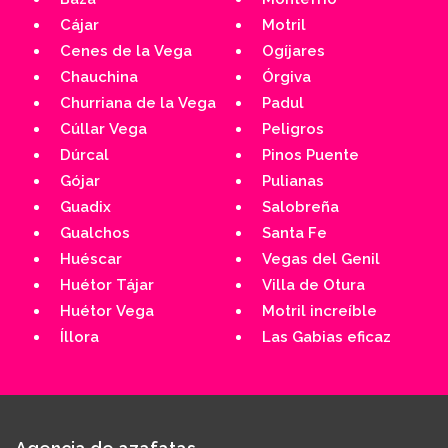
Cájar
Motril
Cenes de la Vega
Ogíjares
Chauchina
Órgiva
Churriana de la Vega
Padul
Cúllar Vega
Peligros
Dúrcal
Pinos Puente
Gójar
Pulianas
Guadix
Salobreña
Gualchos
Santa Fe
Huéscar
Vegas del Genil
Huétor Tájar
Villa de Otura
Huétor Vega
Motril increíble
Íllora
Las Gabias eficaz