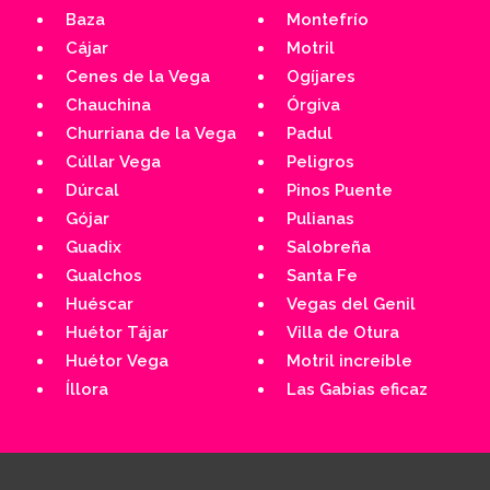
Baza
Montefrío
Cájar
Motril
Cenes de la Vega
Ogíjares
Chauchina
Órgiva
Churriana de la Vega
Padul
Cúllar Vega
Peligros
Dúrcal
Pinos Puente
Gójar
Pulianas
Guadix
Salobreña
Gualchos
Santa Fe
Huéscar
Vegas del Genil
Huétor Tájar
Villa de Otura
Huétor Vega
Motril increíble
Íllora
Las Gabias eficaz