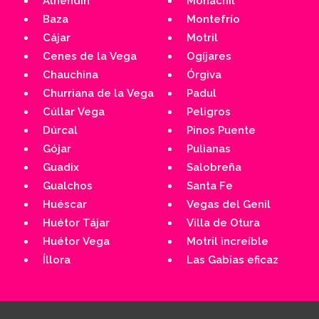
Alhendín
Monachil
Baza
Montefrío
Cájar
Motril
Cenes de la Vega
Ogíjares
Chauchina
Órgiva
Churriana de la Vega
Padul
Cúllar Vega
Peligros
Dúrcal
Pinos Puente
Gójar
Pulianas
Guadix
Salobreña
Gualchos
Santa Fe
Huéscar
Vegas del Genil
Huétor Tájar
Villa de Otura
Huétor Vega
Motril increíble
Íllora
Las Gabias eficaz