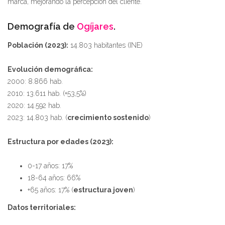
marca, mejorando la percepción del cliente.
Demografía de
Ogíjares
.
Población (2023):
14.803 habitantes (INE)
Evolución demográfica:
2000: 8.866 hab.
2010: 13.611 hab. (+53,5%)
2020: 14.592 hab.
2023: 14.803 hab. (
crecimiento sostenido
)
Estructura por edades (2023):
0-17 años: 17%
18-64 años: 66%
+65 años: 17% (
estructura joven
)
Datos territoriales: