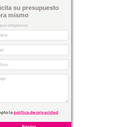
icita su presupuesto
ora mismo
os obligatorios
epto la
política de privacidad