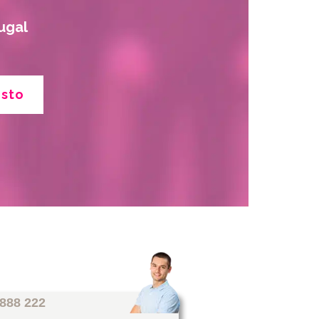
ugal
esto
 888 222