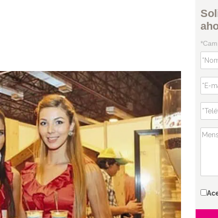
Sol
ah
*Camp
Ac