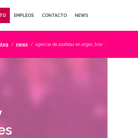
TO
EMPLEOS
CONTACTO
NEWS
blog
news
agencia de azafatas en argés, tole ...
y
es