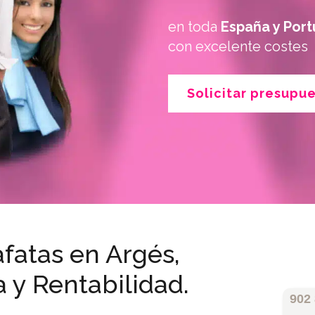
en toda
España y Port
con excelente costes
Solicitar presupu
fatas en Argés,
a y Rentabilidad.
902