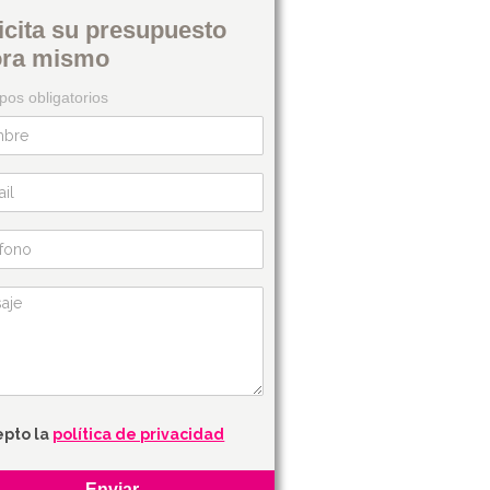
icita su presupuesto
ora mismo
os obligatorios
epto la
política de privacidad