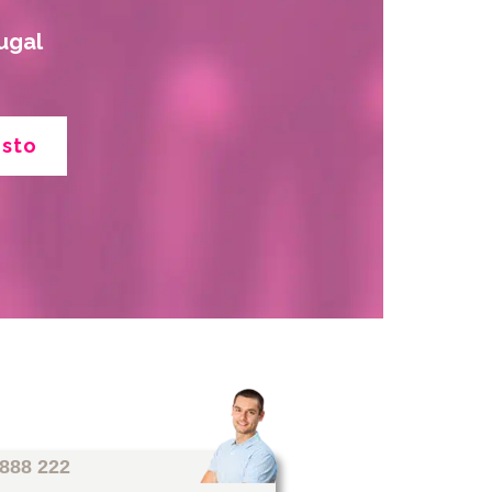
ugal
esto
 888 222