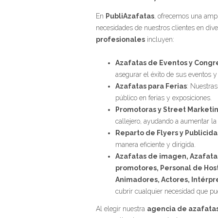
En
PubliAzafatas
, ofrecemos una ampl
necesidades de nuestros clientes en div
profesionales
incluyen:
Azafatas de Eventos y Congr
asegurar el éxito de sus eventos y
Azafatas para Ferias
: Nuestras
público en ferias y exposiciones.
Promotoras y Street Marketi
callejero, ayudando a aumentar la 
Reparto de Flyers y Publicid
manera eficiente y dirigida.
Azafatas de imagen, Azafatas
promotores, Personal de Hos
Animadores, Actores, Intérpr
cubrir cualquier necesidad que pu
Al elegir nuestra
agencia de azafatas