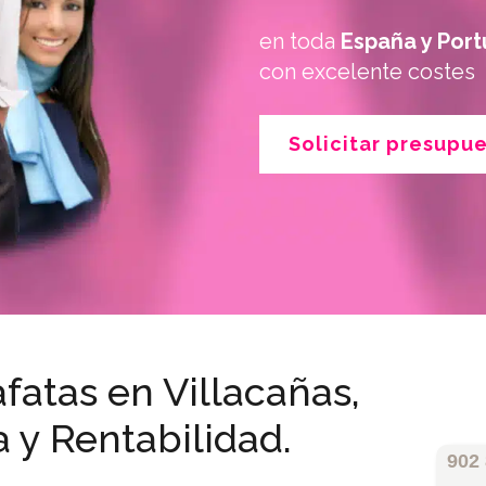
en toda
España y Port
con excelente costes
Solicitar presupu
fatas en Villacañas,
a y Rentabilidad.
902