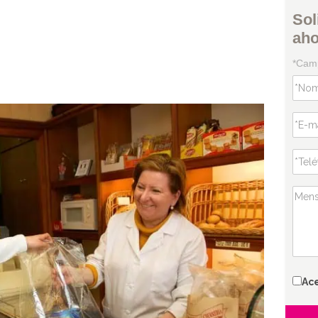
Sol
ah
*Camp
Ac