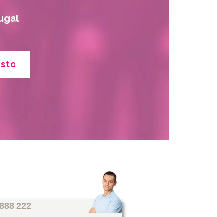
ugal
esto
 888 222