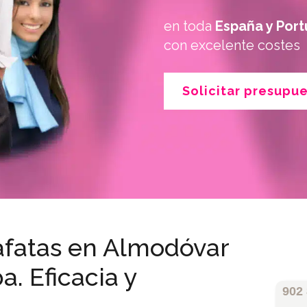
en toda
España y Port
con excelente costes
Solicitar presupu
afatas en Almodóvar
a. Eficacia y
902