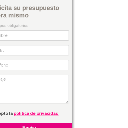
icita su presupuesto
ora mismo
os obligatorios
epto la
política de privacidad