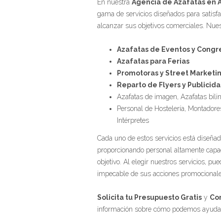
En nuestra
Agencia de Azafatas en 
gama de servicios diseñados para satisfa
alcanzar sus objetivos comerciales. Nue
Azafatas de Eventos y Congr
Azafatas para Ferias
Promotoras y Street Marketi
Reparto de Flyers y Publicid
Azafatas de imagen, Azafatas bil
Personal de Hostelería, Montadore
Intérpretes
Cada uno de estos servicios está diseñ
proporcionando personal altamente capac
objetivo. Al elegir nuestros servicios, p
impecable de sus acciones promocionale
Solicita tu Presupuesto Gratis
y
Co
información sobre cómo podemos ayudarl