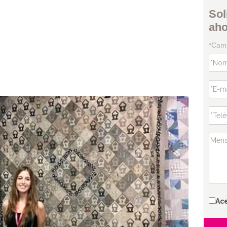
Sol
ah
*Camp
Ac