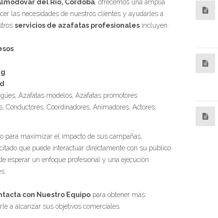
Almodóvar del Río, Córdoba
, ofrecemos una amplia
cer las necesidades de nuestros clientes y ayudarles a
stros
servicios de azafatas profesionales
incluyen:
esos
ng
ad
ingües, Azafatas modelos, Azafatas promotores
s, Conductores, Coordinadores, Animadores, Actores,
ado para maximizar el impacto de sus campañas,
itado que puede interactuar directamente con su público
uede esperar un enfoque profesional y una ejecución
s.
ntacta con Nuestro Equipo
para obtener más
e a alcanzar sus objetivos comerciales.