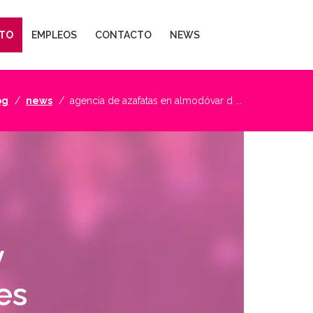
TO
EMPLEOS
CONTACTO
NEWS
og
news
agencia de azafatas en almodóvar d ...
y
es