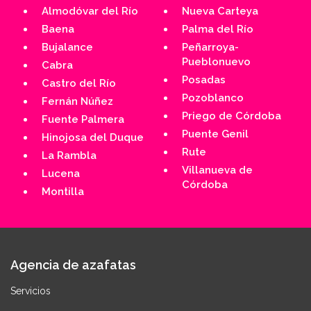
Almodóvar del Río
Nueva Carteya
Baena
Palma del Río
Bujalance
Peñarroya-
Pueblonuevo
Cabra
Posadas
Castro del Río
Pozoblanco
Fernán Núñez
Priego de Córdoba
Fuente Palmera
Puente Genil
Hinojosa del Duque
Rute
La Rambla
Villanueva de
Lucena
Córdoba
Montilla
Agencia de azafatas
Servicios