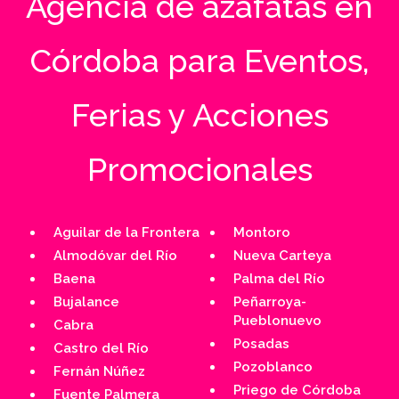
Agencia de azafatas en
Córdoba para Eventos,
Ferias y Acciones
Promocionales
Aguilar de la Frontera
Montoro
Almodóvar del Río
Nueva Carteya
Baena
Palma del Río
Bujalance
Peñarroya-
Pueblonuevo
Cabra
Posadas
Castro del Río
Pozoblanco
Fernán Núñez
Priego de Córdoba
Fuente Palmera