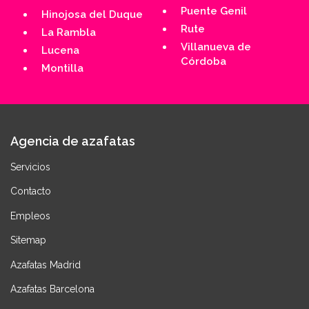
Puente Genil
Hinojosa del Duque
Rute
La Rambla
Villanueva de
Lucena
Córdoba
Montilla
Agencia de azafatas
Servicios
Contacto
Empleos
Sitemap
Azafatas Madrid
Azafatas Barcelona