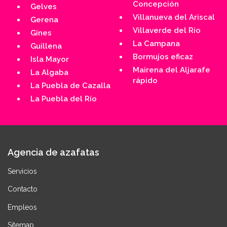
Concepción
Gelves
Villanueva del Ariscal
Gerena
Villaverde del Río
Gines
La Campana
Guillena
Bormujos eficaz
Isla Mayor
Mairena del Aljarafe
La Algaba
rápido
La Puebla de Cazalla
La Puebla del Río
Agencia de azafatas
Servicios
Contacto
Empleos
Sitemap