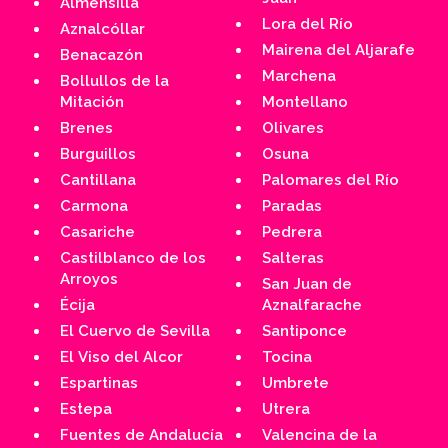
Almensilla
Lora del Río
Aznalcóllar
Mairena del Aljarafe
Benacazón
Marchena
Bollullos de la
Mitación
Montellano
Brenes
Olivares
Burguillos
Osuna
Cantillana
Palomares del Río
Carmona
Paradas
Casariche
Pedrera
Castilblanco de los
Salteras
Arroyos
San Juan de
Écija
Aznalfarache
El Cuervo de Sevilla
Santiponce
El Viso del Alcor
Tocina
Espartinas
Umbrete
Estepa
Utrera
Fuentes de Andalucía
Valencina de la