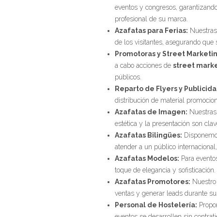
eventos y congresos, garantizando
profesional de su marca.
Azafatas para Ferias:
Nuestras 
de los visitantes, asegurando que 
Promotoras y Street Marketin
a cabo acciones de
street mark
públicos.
Reparto de Flyers y Publicida
distribución de material promocio
Azafatas de Imagen:
Nuestras 
estética y la presentación son clave
Azafatas Bilingües:
Disponemos 
atender a un público internacional
Azafatas Modelos:
Para evento
toque de elegancia y sofisticación.
Azafatas Promotores:
Nuestro 
ventas y generar leads durante s
Personal de Hostelería:
Propor
eventos se desarrollen sin contrat