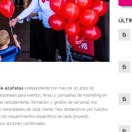
ÚLTI
de azafatas
independiente con más de 30 años de
fesionales para eventos, ferias y campañas de marketing en
el reclutamiento, formación y gestión de personal nos
las necesidades de cada cliente. Nos destacamos por nuestra
a los requerimientos específicos de cada proyecto,
sus acciones comerciales.