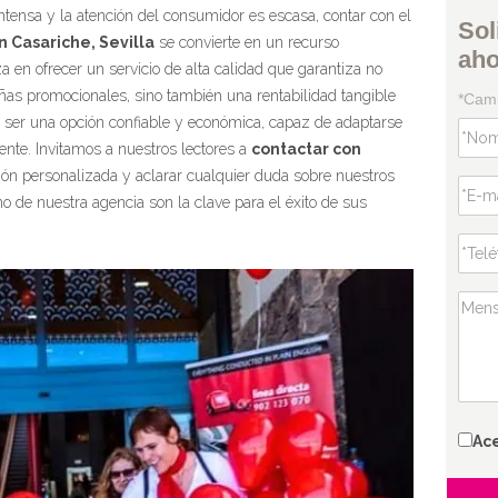
ensa y la atención del consumidor es escasa, contar con el
Sol
 Casariche, Sevilla
se convierte en un recurso
ah
a en ofrecer un servicio de alta calidad que garantiza no
añas promocionales, sino también una rentabilidad tangible
*Camp
 ser una opción confiable y económica, capaz de adaptarse
ente. Invitamos a nuestros lectores a
contactar con
ón personalizada y aclarar cualquier duda sobre nuestros
mo de nuestra agencia son la clave para el éxito de sus
Ac