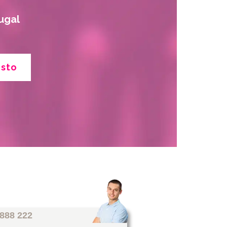
ugal
esto
 888 222