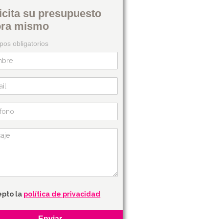
icita su presupuesto
ora mismo
os obligatorios
epto la
política de privacidad