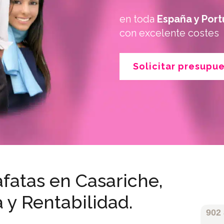
en toda
España y Port
con excelente costes
Solicitar presupu
fatas en Casariche,
a y Rentabilidad.
902