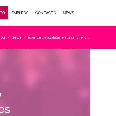
TO
EMPLEOS
CONTACTO
NEWS
log
news
agencia de azafatas en casariche, s ...
y
es