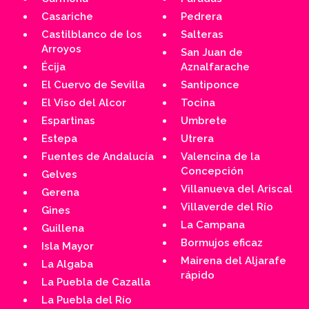
Casariche
Pedrera
Castilblanco de los
Salteras
Arroyos
San Juan de
Écija
Aznalfarache
El Cuervo de Sevilla
Santiponce
El Viso del Alcor
Tocina
Espartinas
Umbrete
Estepa
Utrera
Fuentes de Andalucía
Valencina de la
Concepción
Gelves
Villanueva del Ariscal
Gerena
Villaverde del Río
Gines
La Campana
Guillena
Bormujos eficaz
Isla Mayor
Mairena del Aljarafe
La Algaba
rápido
La Puebla de Cazalla
La Puebla del Río