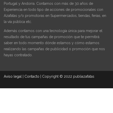
Portugal y Andorra. Contamos con más de 30 años de
Experiencia en todo tipo de acciones de promocionales con
Azafatas y/o promotoras en Supermercados, tiendas, ferias, en
la vía pública etc.
Además contamos con una tecnología única para mejorar el
resultado de tus campañas de promoción que te permitirá
saber en todo momento dónde estamos y cómo estamos
realizando las campañas de publicidad o promoción que nos
hayas contratado.
Aviso legal
|
Contacto
|
Copyright © 2022 publiazafatas