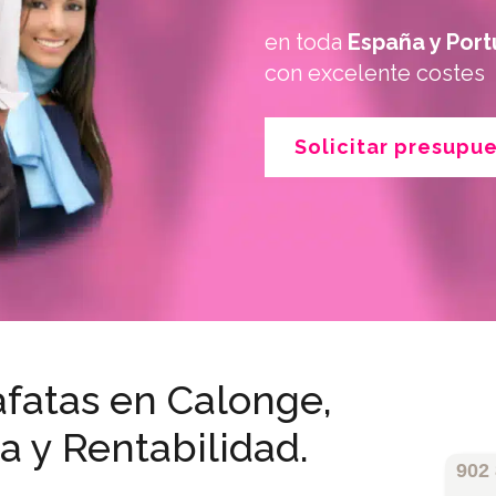
en toda
España y Port
con excelente costes
Solicitar presupu
fatas en Calonge,
a y Rentabilidad.
902