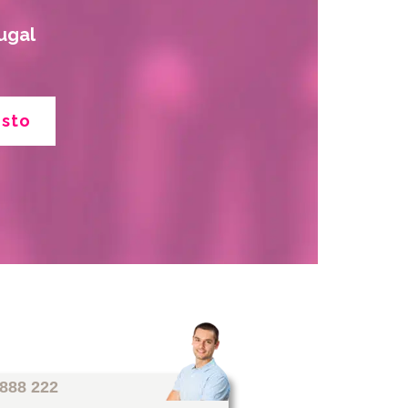
ugal
esto
 888 222