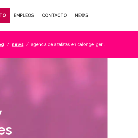
TO
EMPLEOS
CONTACTO
NEWS
og
news
agencia de azafatas en calonge, ger ...
y
es