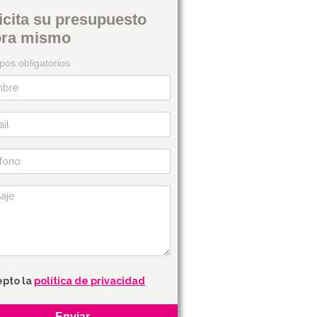
icita su presupuesto
ora mismo
os obligatorios
epto la
política de privacidad