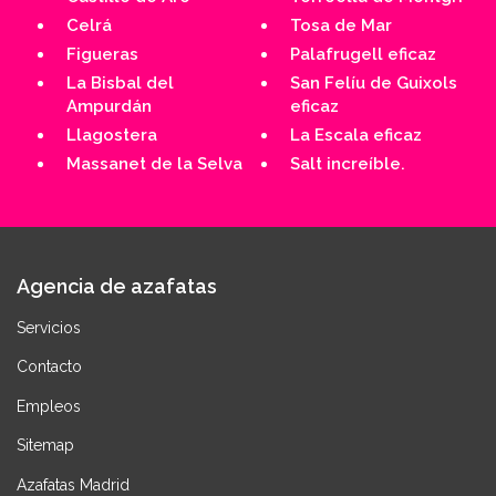
Celrá
Tosa de Mar
Figueras
Palafrugell eficaz
La Bisbal del
San Felíu de Guixols
Ampurdán
eficaz
Llagostera
La Escala eficaz
Massanet de la Selva
Salt increíble.
Agencia de azafatas
Servicios
Contacto
Empleos
Sitemap
Azafatas Madrid