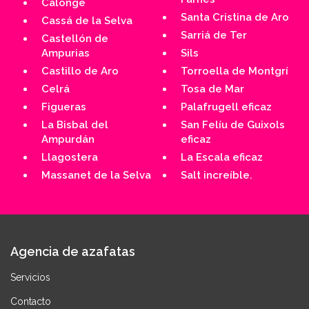
Calonge
Santa Cristina de Aro
Cassá de la Selva
Sarriá de Ter
Castellón de
Ampurias
Sils
Castillo de Aro
Torroella de Montgrí
Celrá
Tosa de Mar
Figueras
Palafrugell eficaz
La Bisbal del
San Felíu de Guixols
Ampurdán
eficaz
Llagostera
La Escala eficaz
Massanet de la Selva
Salt increíble.
Agencia de azafatas
Servicios
Contacto