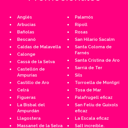
Anglés
Palamós
Arbucias
Ripoll
Bañolas
Rosas
Bescanó
San Hilario Sacalm
Caldas de Malavella
Santa Coloma de
Farnés
Calonge
Santa Cristina de Aro
Cassá de la Selva
Sarriá de Ter
Castellón de
Ampurias
Sils
Castillo de Aro
Torroella de Montgrí
Celrá
Tosa de Mar
Figueras
Palafrugell eficaz
La Bisbal del
San Felíu de Guixols
Ampurdán
eficaz
Llagostera
La Escala eficaz
Massanet de la Selva
Salt increíble.