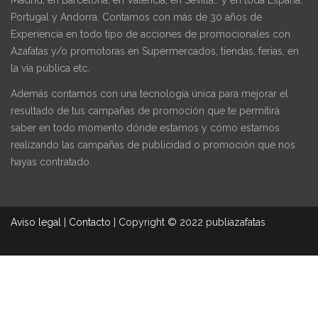
Madrid, en Barcelona, en Valencia, en Sevilla… y en toda España,
Portugal y Andorra. Contamos con más de 30 años de
Experiencia en todo tipo de acciones de promocionales con
Azafatas y/o promotoras en Supermercados, tiendas, ferias, en
la vía pública etc.
Además contamos con una tecnología única para mejorar el
resultado de tus campañas de promoción que te permitirá
saber en todo momento dónde estamos y cómo estamos
realizando las campañas de publicidad o promoción que nos
hayas contratado.
Aviso legal
|
Contacto
|
Copyright © 2022 publiazafatas