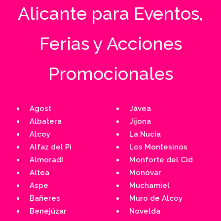
Alicante para Eventos,
Ferias y Acciones
Promocionales
Agost
Jávea
Albatera
Jijona
Alcoy
La Nucía
Alfaz del Pi
Los Montesinos
Almoradí
Monforte del Cid
Altea
Monóvar
Aspe
Muchamiel
Bañeres
Muro de Alcoy
Benejúzar
Novelda