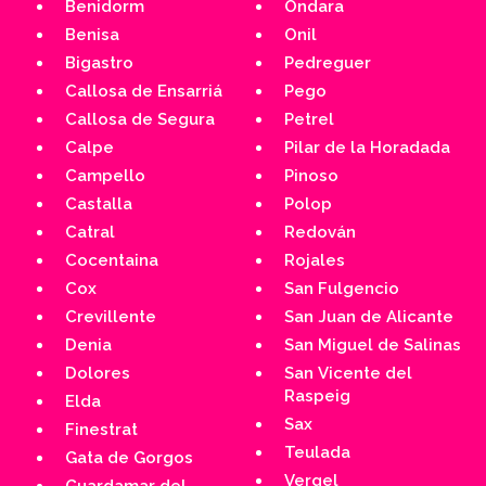
Benidorm
Ondara
Benisa
Onil
Bigastro
Pedreguer
Callosa de Ensarriá
Pego
Callosa de Segura
Petrel
Calpe
Pilar de la Horadada
Campello
Pinoso
Castalla
Polop
Catral
Redován
Cocentaina
Rojales
Cox
San Fulgencio
Crevillente
San Juan de Alicante
Denia
San Miguel de Salinas
Dolores
San Vicente del
Raspeig
Elda
Sax
Finestrat
Teulada
Gata de Gorgos
Vergel