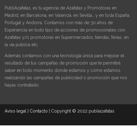
PubliAzafatas, es tu agencia de Azafatas y Promotoras en
Madrid, en Barcelona, en Valencia, en Sevilla… y en toda España,
Portugal y Andorra. Contamos con más de 30 años de
Experiencia en todo tipo de acciones de promocionales con
Azafatas y/o promotoras en Supermercados, tiendas, ferias, en
la vía pública etc.
Además contamos con una tecnología única para mejorar el
resultado de tus campañas de promoción que te permitirá
saber en todo momento dónde estamos y cómo estamos
realizando las campañas de publicidad o promoción que nos
hayas contratado.
Aviso legal
|
Contacto
|
Copyright © 2022 publiazafatas