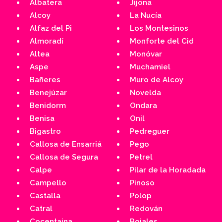
Albatera
Jijona
Alcoy
La Nucía
Alfaz del Pi
Los Montesinos
Almoradí
Monforte del Cid
Altea
Monóvar
Aspe
Muchamiel
Bañeres
Muro de Alcoy
Benejúzar
Novelda
Benidorm
Ondara
Benisa
Onil
Bigastro
Pedreguer
Callosa de Ensarriá
Pego
Callosa de Segura
Petrel
Calpe
Pilar de la Horadada
Campello
Pinoso
Castalla
Polop
Catral
Redován
Cocentaina
Rojales