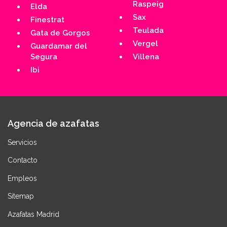
Raspeig
Elda
Sax
Finestrat
Teulada
Gata de Gorgos
Vergel
Guardamar del
Segura
Villena
Ibi
Agencia de azafatas
Servicios
Contacto
Empleos
Sitemap
Azafatas Madrid