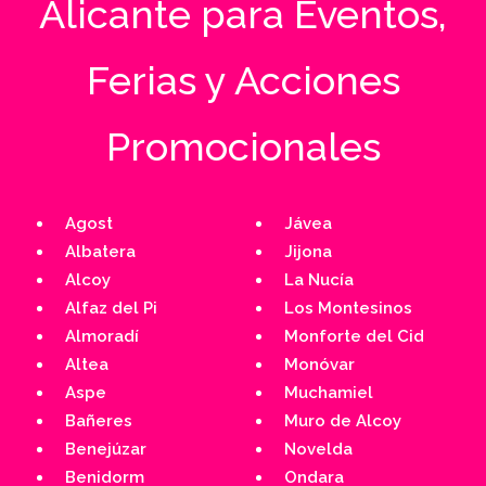
Alicante para Eventos,
Ferias y Acciones
Promocionales
Agost
Jávea
Albatera
Jijona
Alcoy
La Nucía
Alfaz del Pi
Los Montesinos
Almoradí
Monforte del Cid
Altea
Monóvar
Aspe
Muchamiel
Bañeres
Muro de Alcoy
Benejúzar
Novelda
Benidorm
Ondara