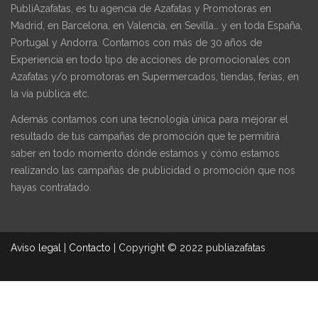
PubliAzafatas, es tu agencia de Azafatas y Promotoras en
Madrid, en Barcelona, en Valencia, en Sevilla… y en toda España,
Portugal y Andorra. Contamos con más de 30 años de
Experiencia en todo tipo de acciones de promocionales con
Azafatas y/o promotoras en Supermercados, tiendas, ferias, en
la vía pública etc.
Además contamos con una tecnología única para mejorar el
resultado de tus campañas de promoción que te permitirá
saber en todo momento dónde estamos y cómo estamos
realizando las campañas de publicidad o promoción que nos
hayas contratado.
Aviso legal
|
Contacto
|
Copyright © 2022 publiazafatas