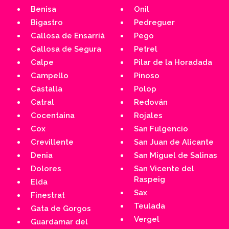
Benisa
Onil
Bigastro
Pedreguer
Callosa de Ensarriá
Pego
Callosa de Segura
Petrel
Calpe
Pilar de la Horadada
Campello
Pinoso
Castalla
Polop
Catral
Redován
Cocentaina
Rojales
Cox
San Fulgencio
Crevillente
San Juan de Alicante
Denia
San Miguel de Salinas
Dolores
San Vicente del
Raspeig
Elda
Sax
Finestrat
Teulada
Gata de Gorgos
Vergel
Guardamar del