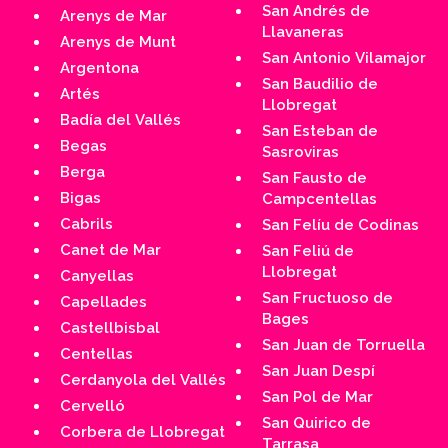
San Andrés de
Arenys de Mar
Llavaneras
Arenys de Munt
San Antonio Vilamajor
Argentona
San Baudilio de
Artés
Llobregat
Badía del Vallés
San Esteban de
Begas
Sasroviras
Berga
San Fausto de
Bigas
Campcentellas
Cabrils
San Felíu de Codinas
Canet de Mar
San Feliú de
Llobregat
Canyellas
San Fructuoso de
Capellades
Bages
Castellbisbal
San Juan de Torruella
Centellas
San Juan Despí
Cerdanyola del Vallés
San Pol de Mar
Cervelló
San Quirico de
Corbera de Llobregat
Tarrasa