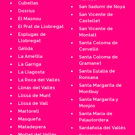
Cubellas
San Sadurní de Noya
Dosrius
San Vicente de
El Masnou
Castellet
El Prat de Llobregat
San Vicente de
Esplugas de
Montalt
Llobregat
Santa Coloma de
Gélida
Cervelló
La Ametlla
Santa Coloma de
Gramanet
La Garriga
Santa Eulalia de
La Llagosta
Ronsana
La Roca del Vallés
Santa Margarita de
Llinás del Vallés
Montbuy
Llissá de Munt
Santa Margarita y
Llissá de Vall
Monjós
Martorell
Santa María de
Masquefa
Palautordera
Matadepera
Sardañola del Vallés
Mollet del Vallés