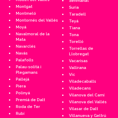
Senmanat
Montgat
Suria
Montmeló
Taradell
Montornés del Vallés
Teyá
Moyá
Tiana
Navalmoral de la
Tona
Mata
Torelló
Navarclés
Torrellas de
Navás
Llobregat
Palafolls
Vacarisas
Palau-solità i
Vallirana
Plegamans
Vic
Pallejá
Viladecaballs
Piera
Viladecans
Polinyá
Vilanova del Camí
Premiá de Dalt
Vilanova del Vallés
Roda de Ter
Vilasar de Dalt
Rubí
Villanueva y Geltrú