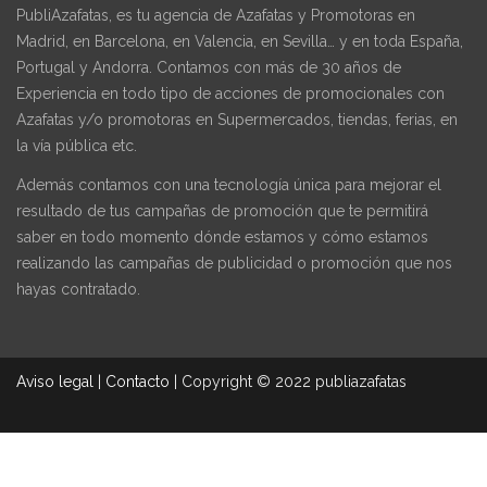
PubliAzafatas, es tu agencia de Azafatas y Promotoras en
Madrid, en Barcelona, en Valencia, en Sevilla… y en toda España,
Portugal y Andorra. Contamos con más de 30 años de
Experiencia en todo tipo de acciones de promocionales con
Azafatas y/o promotoras en Supermercados, tiendas, ferias, en
la vía pública etc.
Además contamos con una tecnología única para mejorar el
resultado de tus campañas de promoción que te permitirá
saber en todo momento dónde estamos y cómo estamos
realizando las campañas de publicidad o promoción que nos
hayas contratado.
Aviso legal
|
Contacto
|
Copyright © 2022 publiazafatas