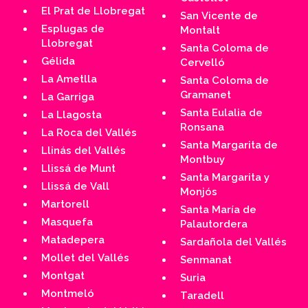
El Prat de Llobregat
San Vicente de
Esplugas de
Montalt
Llobregat
Santa Coloma de
Gélida
Cervelló
La Ametlla
Santa Coloma de
Gramanet
La Garriga
Santa Eulalia de
La Llagosta
Ronsana
La Roca del Vallés
Santa Margarita de
Llinás del Vallés
Montbuy
Llissá de Munt
Santa Margarita y
Llissá de Vall
Monjós
Martorell
Santa María de
Masquefa
Palautordera
Matadepera
Sardañola del Vallés
Mollet del Vallés
Senmanat
Montgat
Suria
Montmeló
Taradell