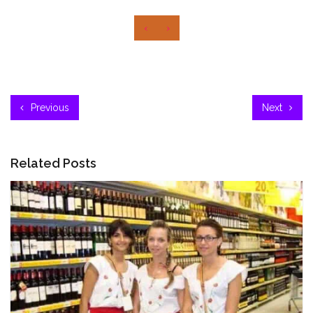
‹
›
Previous
Next
Related Posts