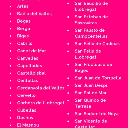
San Baudilio de
Artés
Llobregat
Badía del Vallés
San Esteban de
Begas
Sasroviras
Berga
San Fausto de
Bigas
Campcentellas
Cabrils
San Felíu de Codinas
Canet de Mar
San Feliú de
Llobregat
Canyellas
San Fructuoso de
Capellades
Bages
Castellbisbal
San Juan de Torruella
Centellas
San Juan Despí
Cerdanyola del Vallés
San Pol de Mar
Cervelló
San Quirico de
Corbera de Llobregat
Tarrasa
Cubellas
San Sadurní de Noya
Dosrius
San Vicente de
El Masnou
Castellet