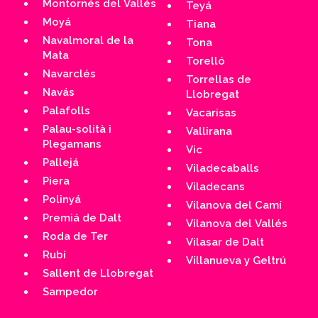
Montornés del Vallés
Teyá
Moyá
Tiana
Navalmoral de la
Tona
Mata
Torelló
Navarclés
Torrellas de
Navás
Llobregat
Palafolls
Vacarisas
Palau-solità i
Vallirana
Plegamans
Vic
Pallejá
Viladecaballs
Piera
Viladecans
Polinyá
Vilanova del Camí
Premiá de Dalt
Vilanova del Vallés
Roda de Ter
Vilasar de Dalt
Rubí
Villanueva y Geltrú
Sallent de Llobregat
Sampedor