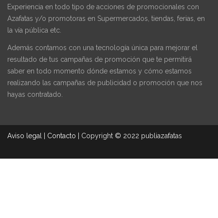
Experiencia en todo tipo de acciones de promocionales con
Azafatas y/o promotoras en Supermercados, tiendas, ferias, en
la vía pública etc.
Además contamos con una tecnología única para mejorar el
resultado de tus campañas de promoción que te permitirá
saber en todo momento dónde estamos y cómo estamos
realizando las campañas de publicidad o promoción que nos
hayas contratado.
Aviso legal
|
Contacto
|
Copyright © 2022 publiazafatas