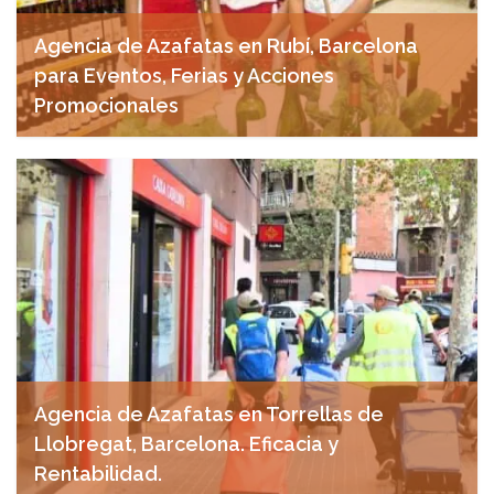
Agencia de Azafatas en Rubí, Barcelona
para Eventos, Ferias y Acciones
Promocionales
noviembre 18, 2024
Agencia de Azafatas en Torrellas de
Llobregat, Barcelona. Eficacia y
Rentabilidad.