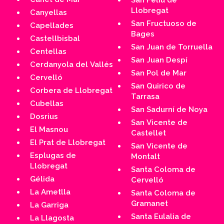
San Feliú de
Llobregat
Canyellas
San Fructuoso de
Capellades
Bages
Castellbisbal
San Juan de Torruella
Centellas
San Juan Despí
Cerdanyola del Vallés
San Pol de Mar
Cervelló
San Quirico de
Corbera de Llobregat
Tarrasa
Cubellas
San Sadurní de Noya
Dosrius
San Vicente de
El Masnou
Castellet
El Prat de Llobregat
San Vicente de
Esplugas de
Montalt
Llobregat
Santa Coloma de
Gélida
Cervelló
La Ametlla
Santa Coloma de
Gramanet
La Garriga
Santa Eulalia de
La Llagosta