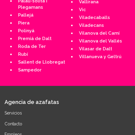
Palau-solità i
Vallirana
Plegamans
Vic
Pallejá
Viladecaballs
Piera
Viladecans
Polinyá
Vilanova del Camí
Premiá de Dalt
Vilanova del Vallés
Roda de Ter
Vilasar de Dalt
Rubí
Villanueva y Geltrú
Sallent de Llobregat
Sampedor
Agencia de azafatas
Servicios
Contacto
Empleos