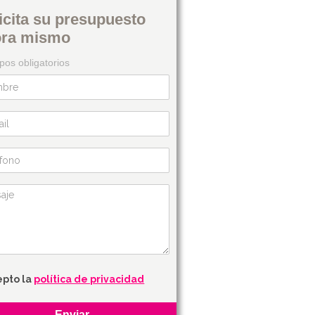
icita su presupuesto
ora mismo
os obligatorios
epto la
política de privacidad