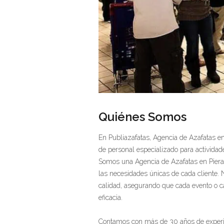
Quiénes Somos
En Publiazafatas, Agencia de Azafatas en
de personal especializado para actividade
Somos una Agencia de Azafatas en Piera i
las necesidades únicas de cada cliente. 
calidad, asegurando que cada evento o 
eficacia.
Contamos con más de 30 años de experie