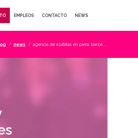
TO
EMPLEOS
CONTACTO
NEWS
log
news
agencia de azafatas en piera, barce ...
y
es