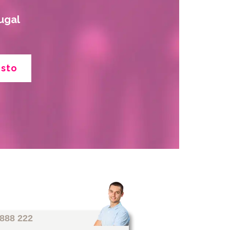
ugal
esto
 888 222