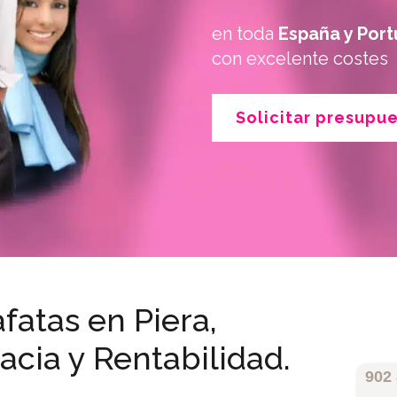
en toda
España y Port
con excelente costes
Solicitar presupu
fatas en Piera,
acia y Rentabilidad.
902