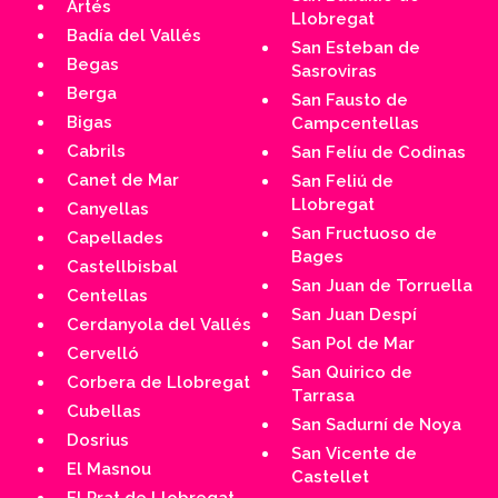
Artés
Llobregat
Badía del Vallés
San Esteban de
Begas
Sasroviras
Berga
San Fausto de
Bigas
Campcentellas
Cabrils
San Felíu de Codinas
Canet de Mar
San Feliú de
Llobregat
Canyellas
San Fructuoso de
Capellades
Bages
Castellbisbal
San Juan de Torruella
Centellas
San Juan Despí
Cerdanyola del Vallés
San Pol de Mar
Cervelló
San Quirico de
Corbera de Llobregat
Tarrasa
Cubellas
San Sadurní de Noya
Dosrius
San Vicente de
El Masnou
Castellet