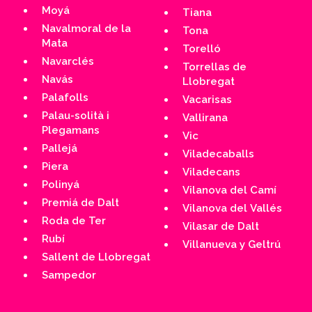
Moyá
Tiana
Navalmoral de la
Tona
Mata
Torelló
Navarclés
Torrellas de
Navás
Llobregat
Palafolls
Vacarisas
Palau-solità i
Vallirana
Plegamans
Vic
Pallejá
Viladecaballs
Piera
Viladecans
Polinyá
Vilanova del Camí
Premiá de Dalt
Vilanova del Vallés
Roda de Ter
Vilasar de Dalt
Rubí
Villanueva y Geltrú
Sallent de Llobregat
Sampedor