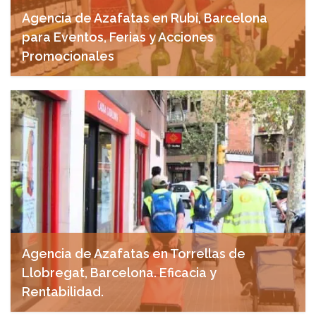
Agencia de Azafatas en Rubí, Barcelona
para Eventos, Ferias y Acciones
Promocionales
noviembre 18, 2024
Agencia de Azafatas en Torrellas de
Llobregat, Barcelona. Eficacia y
Rentabilidad.