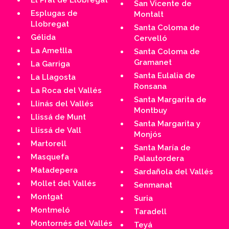
El Prat de Llobregat
San Vicente de
Esplugas de
Montalt
Llobregat
Santa Coloma de
Gélida
Cervelló
La Ametlla
Santa Coloma de
Gramanet
La Garriga
Santa Eulalia de
La Llagosta
Ronsana
La Roca del Vallés
Santa Margarita de
Llinás del Vallés
Montbuy
Llissá de Munt
Santa Margarita y
Llissá de Vall
Monjós
Martorell
Santa María de
Masquefa
Palautordera
Matadepera
Sardañola del Vallés
Mollet del Vallés
Senmanat
Montgat
Suria
Montmeló
Taradell
Montornés del Vallés
Teyá